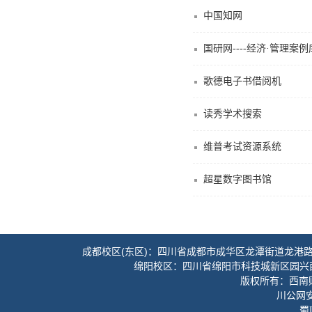
中国知网
国研网----经济·管理案例
歌德电子书借阅机
读秀学术搜索
维普考试资源系统
超星数字图书馆
成都校区(东区)：四川省成都市成华区龙潭街道龙港路3
绵阳校区：四川省绵阳市科技城新区园兴
版权所有：西南财经
川公网安备
蜀I