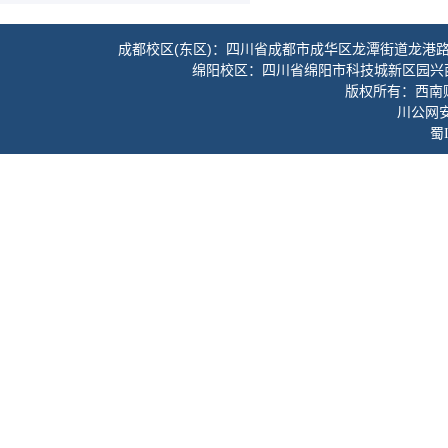
成都校区(东区)：四川省成都市成华区龙潭街道龙港路3
绵阳校区：四川省绵阳市科技城新区园兴
版权所有：西南财经
川公网安备
蜀I