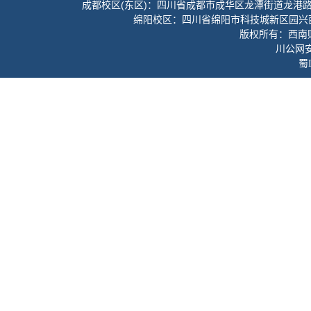
成都校区(东区)：四川省成都市成华区龙潭街道龙港路3
绵阳校区：四川省绵阳市科技城新区园兴
版权所有：西南财经
川公网安备
蜀I