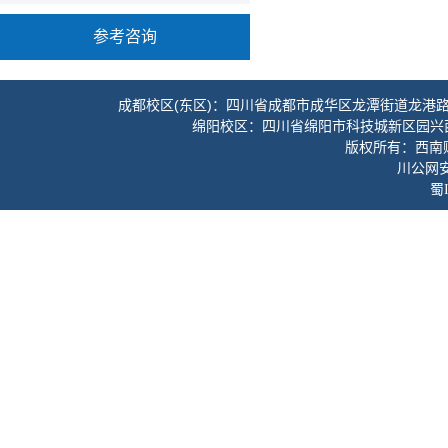
参考咨询
成都校区(东区)：四川省成都市成华区龙潭街道龙港路3
绵阳校区：四川省绵阳市科技城新区园兴
版权所有：西南财经
川公网安备
蜀I