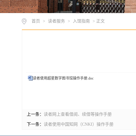
首页
>
读者服务
>
入馆指南
> 正文
读者使用超星数字图书馆操作手册.doc
上一条：
读者网上查看借阅、续借等操作手册
下一条：
读者使用中国知网（CNKI）操作手册