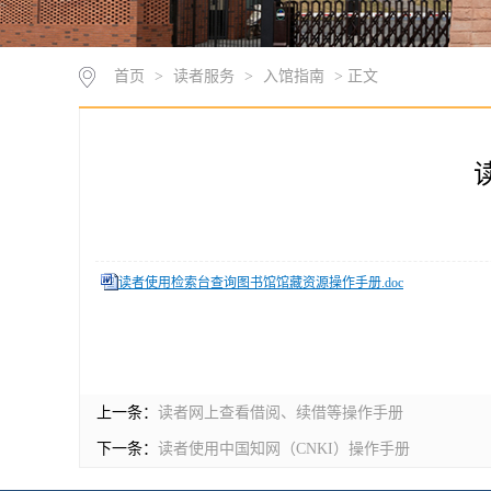
首页
>
读者服务
>
入馆指南
> 正文
读者使用检索台查询图书馆馆藏资源操作手册.doc
上一条：
读者网上查看借阅、续借等操作手册
下一条：
读者使用中国知网（CNKI）操作手册