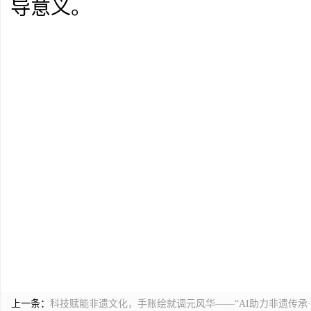
导意义。
上一条：
科技赋能非遗文化，手账绘就调元风华——“AI助力非遗传承