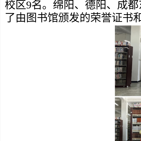
校区
9
名。绵阳
、
德阳、成都
了由图书馆颁发的荣誉证书