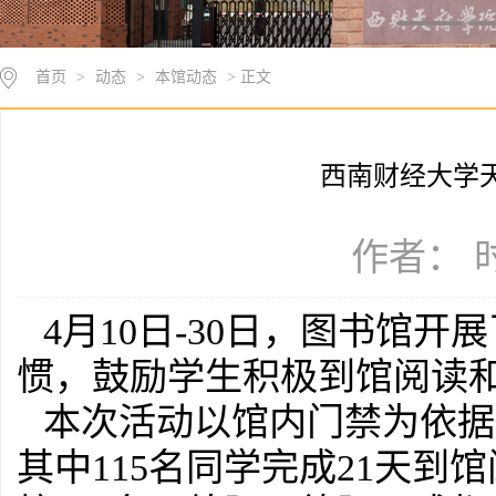
首页
>
动态
>
本馆动态
> 正文
西南财经大学天
作者： 时
4月10日-30日，图书馆
惯，鼓励学生积极到馆阅读
本次活动以馆内门禁为依据
其中
115
名同学完成
21天到